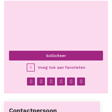
belastingvoordeel waaronder de aankoop van een
fiets, laptop of een weekendje weg;
WGA Hiaat verzekering.
Solliciteer
Voeg toe aan favorieten
Facebook
Twitter
LinkedIn
Pinterest
WhatsApp
E-
mail
Contactpersoon