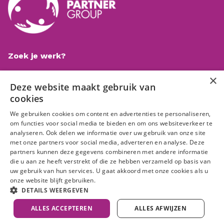
Zoek je werk?
Check onze vacaturebank
×
Deze website maakt gebruik van
cookies
Informatie
We gebruiken cookies om content en advertenties te personaliseren,
Privacy statement
om functies voor social media te bieden en om ons websiteverkeer te
Anti-discriminatiebeleid
analyseren. Ook delen we informatie over uw gebruik van onze site
Disclaimer
met onze partners voor social media, adverteren en analyse. Deze
© Partner Group 2024
partners kunnen deze gegevens combineren met andere informatie
die u aan ze heeft verstrekt of die ze hebben verzameld op basis van
uw gebruik van hun services. U gaat akkoord met onze cookies als u
Volg ons op
onze website blijft gebruiken.
DETAILS WEERGEVEN
ALLES ACCEPTEREN
ALLES AFWIJZEN