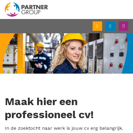
Schrijf
Inlogge
M
je
in
Maak hier een
professioneel cv!
In de zoektocht naar werk is jouw cv erg belangrijk.