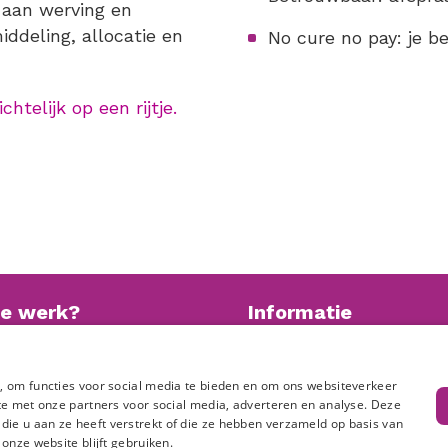
 aan werving en
iddeling, allocatie en
No cure no pay: je b
chtelijk op een rijtje.
je werk?
Informatie
onze vacaturebank
Privacy statement
Anti-discriminatiebeleid
, om functies voor social media te bieden en om ons websiteverkeer
Disclaimer
te met onze partners voor social media, adverteren en analyse. Deze
e u aan ze heeft verstrekt of die ze hebben verzameld op basis van
onze website blijft gebruiken.