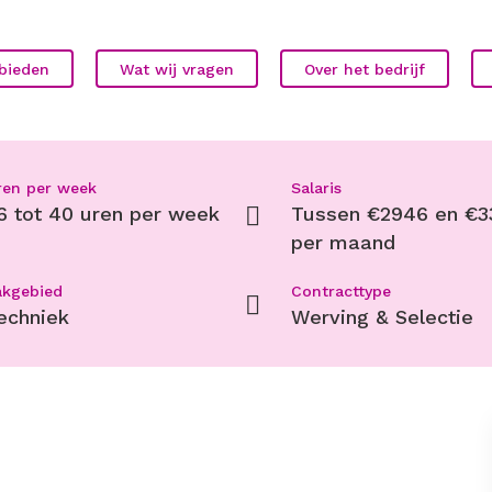
bieden
Wat wij vragen
Over het bedrijf
ren per week
Salaris
6 tot 40 uren per week
Tussen €2946 en €3
per maand
akgebied
Contracttype
echniek
Werving & Selectie