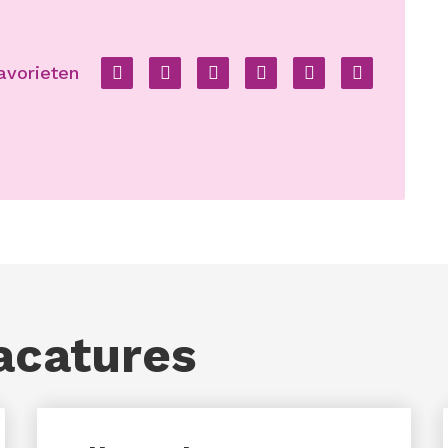
Facebook
Twitter
LinkedIn
Pinterest
WhatsApp
E-
avorieten
mail
acatures