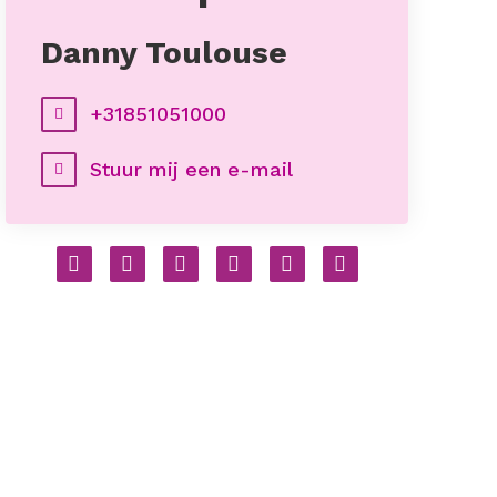
Danny Toulouse
+31851051000
Stuur mij een e-mail
Facebook
Twitter
LinkedIn
Pinterest
WhatsApp
E-
mail