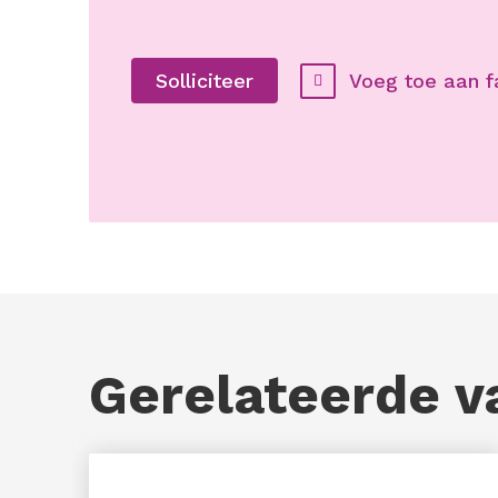
Voeg toe aan f
Solliciteer
Gerelateerde v